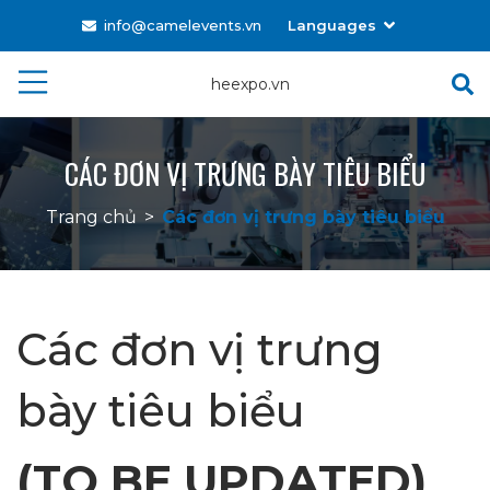
info@camelevents.vn
Languages
Tiếng Việt
heexpo.vn
English
CÁC ĐƠN VỊ TRƯNG BÀY TIÊU BIỂU
Trang chủ
>
Các đơn vị trưng bày tiêu biểu
Các đơn vị trưng
bày tiêu biểu
(TO BE UPDATED)