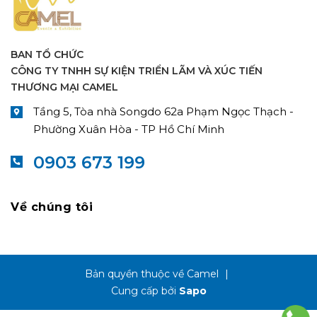
BAN TỔ CHỨC
CÔNG TY TNHH SỰ KIỆN TRIỂN LÃM VÀ XÚC TIẾN
THƯƠNG MẠI CAMEL
Tầng 5, Tòa nhà Songdo 62a Phạm Ngọc Thạch -
Phường Xuân Hòa - TP Hồ Chí Minh
0903 673 199
Về chúng tôi
Bản quyền thuộc về Camel
|
Cung cấp bởi
Sapo