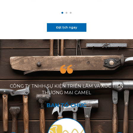
Đặt lịch ngay
CÔNG TY TNHH SỰ KIỆN TRIỂN LÃM VÀ XÚC TIẾN
THƯƠNG MẠI CAMEL
BAN TỔ CHỨC