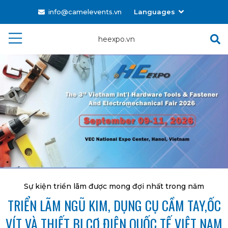
info@camelevents.vn
Languages
Tiếng Việt
heexpo.vn
English
Sự kiện triển lãm được mong đợi nhất trong năm
TRIỂN LÃM NGŨ KIM, DỤNG CỤ CẦM TAY,ỐC
VÍT VÀ THIẾT BỊ CƠ ĐIỆN QUỐC TẾ VIỆT NAM