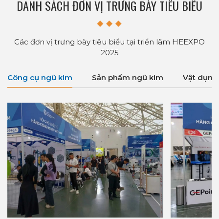
DANH SÁCH ĐƠN VỊ TRƯNG BÀY TIÊU BIỂU
Các đơn vị trưng bày tiêu biểu tại triển lãm HEEXPO
2025
Công cụ ngũ kim
Sản phẩm ngũ kim
Vật dụng