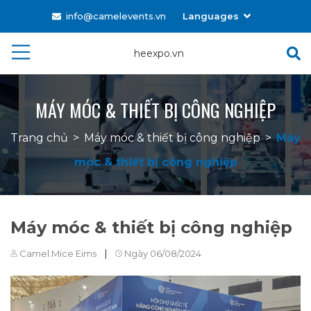
info@camelevents.vn
Languages
Tiếng Việt
heexpo.vn
English
MÁY MÓC & THIẾT BỊ CÔNG NGHIỆP
Trang chủ
>
Máy móc & thiết bị công nghiệp
>
Máy
móc & thiết bị công nghiệp
Máy móc & thiết bị công nghiệp
|
Camel.Mice Eims
Ngày 06/08/2024