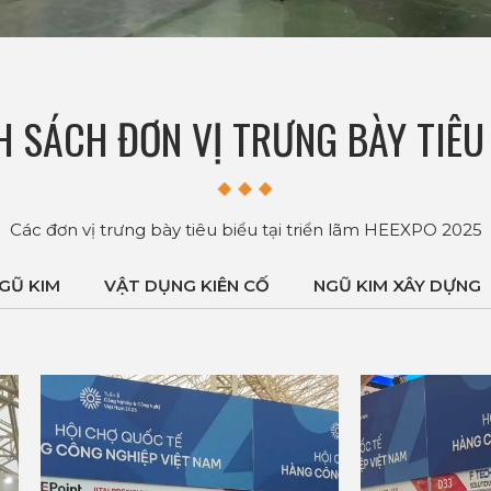
 SÁCH ĐƠN VỊ TRƯNG BÀY TIÊU
Các đơn vị trưng bày tiêu biểu tại triển lãm HEEXPO 2025
GŨ KIM
VẬT DỤNG KIÊN CỐ
NGŨ KIM XÂY DỰNG