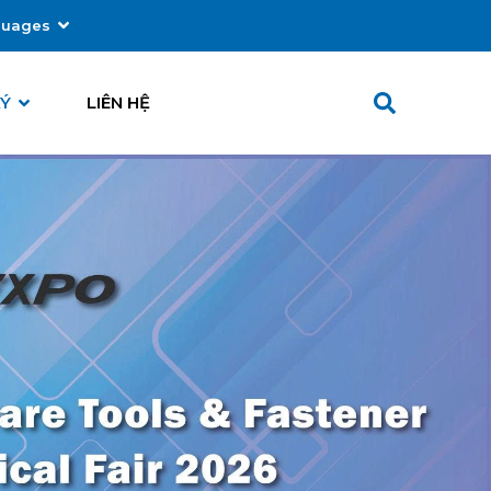
guages
ếng Việt
KÝ
LIÊN HỆ
glish