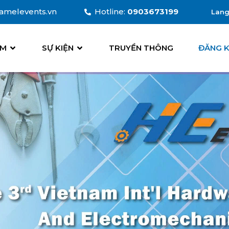
amelevents.vn
Hotline:
0903673199
Lan
Ti
ÃM
SỰ KIỆN
TRUYỀN THÔNG
ĐĂNG 
En