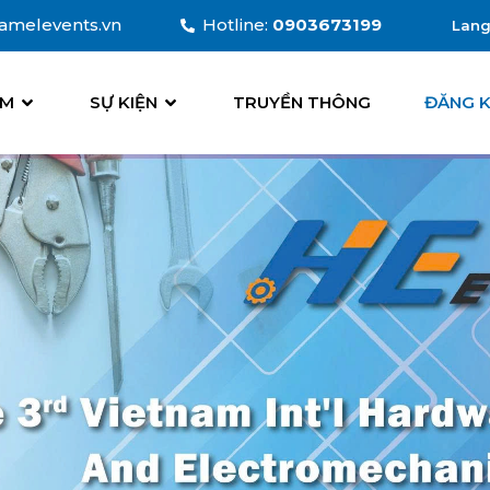
amelevents.vn
Hotline:
0903673199
Lan
Ti
ÃM
SỰ KIỆN
TRUYỀN THÔNG
ĐĂNG 
En