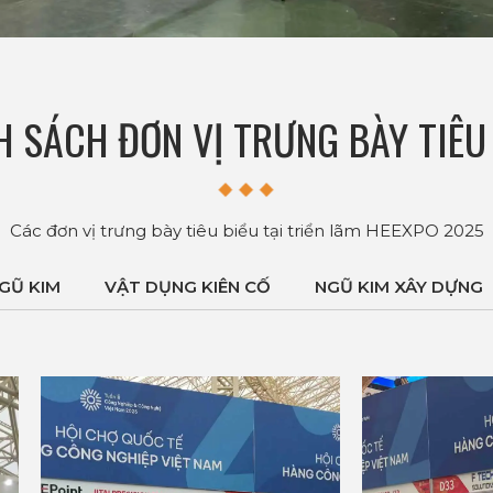
 SÁCH ĐƠN VỊ TRƯNG BÀY TIÊU
Các đơn vị trưng bày tiêu biểu tại triển lãm HEEXPO 2025
GŨ KIM
VẬT DỤNG KIÊN CỐ
NGŨ KIM XÂY DỰNG