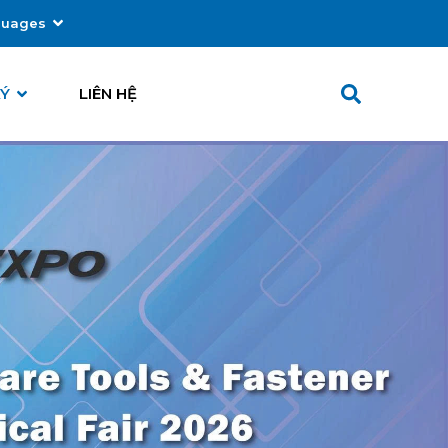
guages
ếng Việt
KÝ
LIÊN HỆ
glish