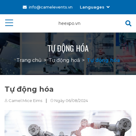
info@camelevents.vn
Languages
Tiếng Việt
heexpo.vn
English
TỰ ĐỘNG HÓA
Trang chủ
>
Tự động hoá
>
Tự động hóa
Tự động hóa
|
Camel.Mice Eims
Ngày 06/08/2024